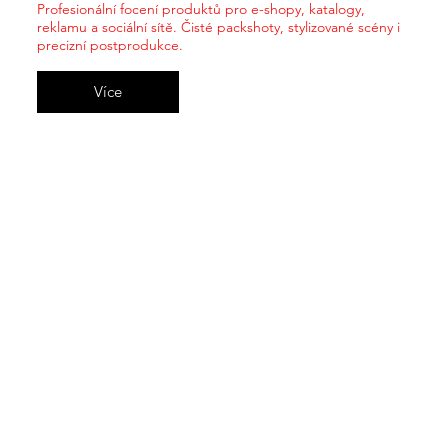
Profesionální focení produktů pro e-shopy, katalogy,
reklamu a sociální sítě. Čisté packshoty, stylizované scény i
precizní postprodukce.
Více