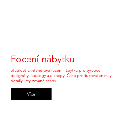
Focení nábytku
Studiové a interiérové focení nábytku pro výrobce,
designéry, katalogy a e-shopy. Čisté produktové snímky,
detaily i stylizované scény.
Více