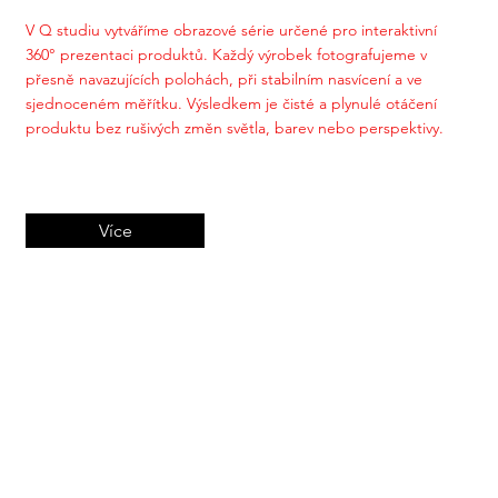
V Q studiu vytváříme obrazové série určené pro interaktivní
360° prezentaci produktů. Každý výrobek fotografujeme v
přesně navazujících polohách, při stabilním nasvícení a ve
sjednoceném měřítku. Výsledkem je čisté a plynulé otáčení
produktu bez rušivých změn světla, barev nebo perspektivy.
Více