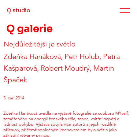
Q studio
Q galerie
Nejdůležitější je světlo
Zdeňka Hanáková, Petr Holub, Petra
Kašparová, Robert Moudrý, Martin
Špaček
5. září 2014
Zdeňka Hanáková uvedla na výstavě fotografie ze souboru MYself,
zaměřeného na energii ženského těla, tanec, vnitřní napětí a
ladnost pohybu. Výstava spojila více autorů a jejich rozdílné
přístupy, přičemž společným jmenovatelem bylo světlo jako
základní výtvarný princip.