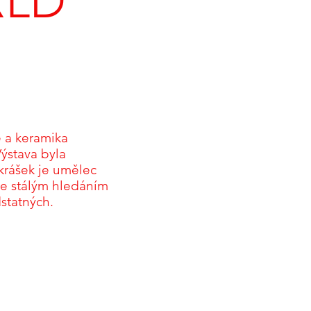
LD
e a keramika
ýstava byla
Škrášek je umělec
 je stálým hledáním
statných.