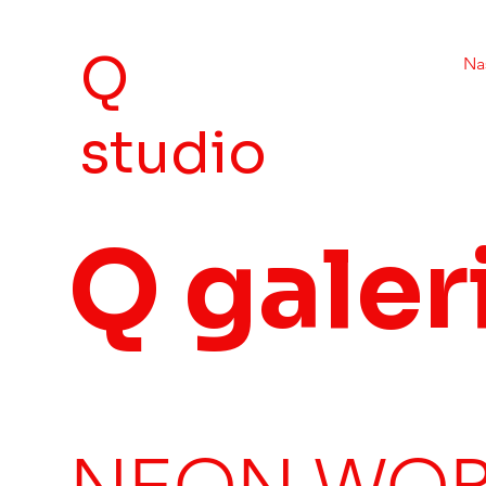
Q
Na
studio
Q galer