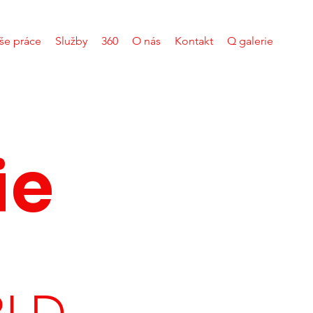
še práce
Služby
360
O nás
Kontakt
Q galerie
ie