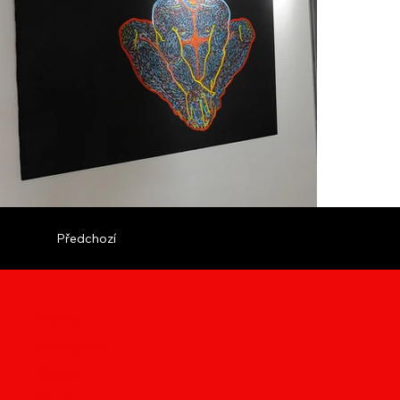
Předchozí
Home
Naše práce
Služby
O nás