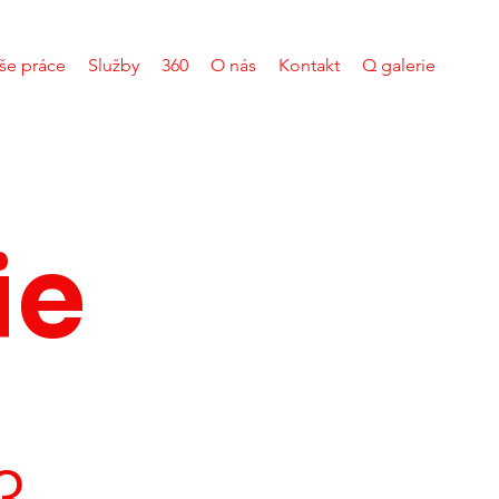
še práce
Služby
360
O nás
Kontakt
Q galerie
ie