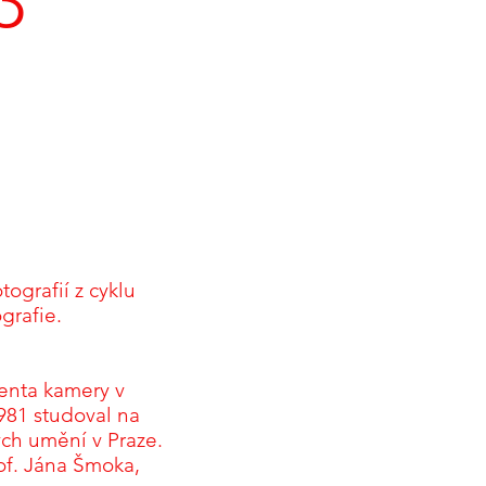
3
ografií z cyklu
grafie.
tenta kamery v
981 studoval na
ých umění v Praze.
of. Jána Šmoka,