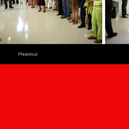
Předchozí
Home
Naše práce
Služby
O nás
Kontakt
GDPR