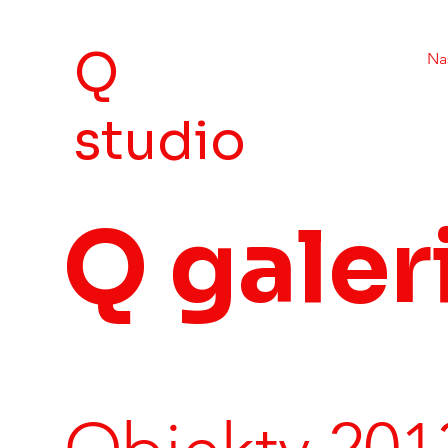
Q
Na
studio
Q galer