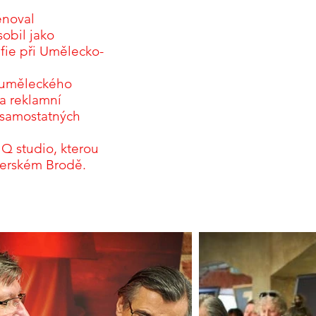
ěnoval
obil jako
afie při Umělecko-
 uměleckého
 a reklamní
t samostatných
Q studio, kterou
Uherském Brodě.