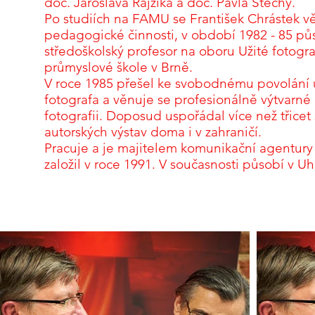
doc. Jaroslava Rajzíka a doc. Pavla Štechy.
Po studiích na FAMU se František Chrástek v
pedagogické činnosti, v období 1982 - 85 půs
středoškolský profesor na oboru Užité fotogr
průmyslové škole v Brně.
V roce 1985 přešel ke svobodnému povolání
fotografa a věnuje se profesionálně výtvarné
fotografii. Doposud uspořádal více než třice
autorských výstav doma i v zahraničí.
Pracuje a je majitelem komunikační agentury 
založil v roce 1991. V současnosti působí v 