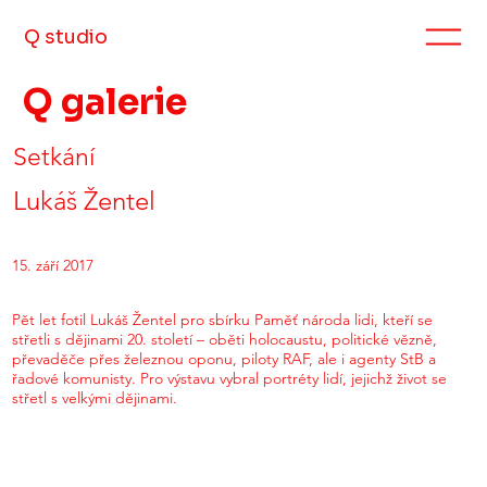
Q studio
Q galerie
Setkání
Lukáš Žentel
15. září 2017
Pět let fotil Lukáš Žentel pro sbírku Paměť národa lidi, kteří se
střetli s dějinami 20. století – oběti holocaustu, politické vězně,
převaděče přes železnou oponu, piloty RAF, ale i agenty StB a
řadové komunisty. Pro výstavu vybral portréty lidí, jejichž život se
střetl s velkými dějinami.