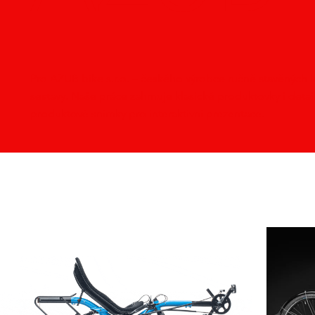
Pro AZUB bike s.r.o. – českého výrobce ručně stavěných 
sestavy. Naše práce zahrnuje klasické produktovky i detai
produktové snímky pro interaktivní prezentace.