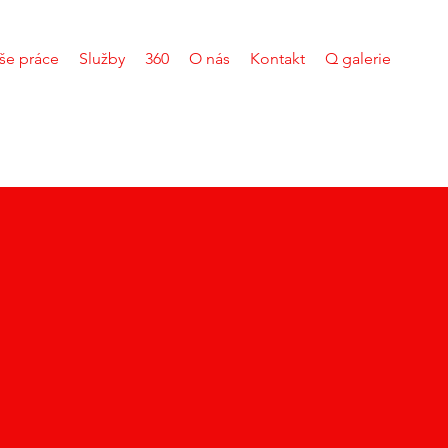
še práce
Služby
360
O nás
Kontakt
Q galerie