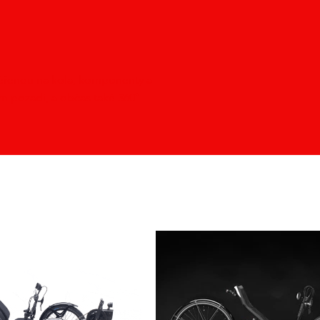
aměřenou na kola, komponenty a
ém pozadí, a občas také 360°