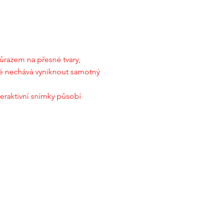
důrazem na přesné tvary,
eré nechává vyniknout samotný
teraktivní snímky působí