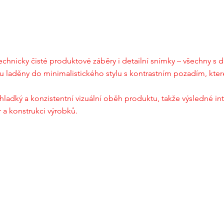
technicky čisté produktové záběry i detailní snímky – všechny s 
šinou laděny do minimalistického stylu s kontrastním pozadím, kt
 hladký a konzistentní vizuální oběh produktu, takže výsledné in
 a konstrukci výrobků.