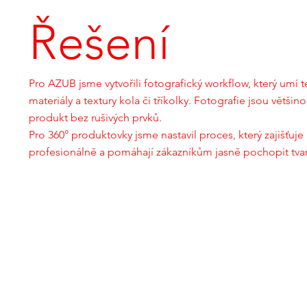
Řešení
Pro AZUB jsme vytvořili fotografický workflow, který umí 
materiály a textury kola či tříkolky. Fotografie jsou vět
produkt bez rušivých prvků.
Pro 360° produktovky jsme nastavil proces, který zajišťuje
profesionálně a pomáhají zákazníkům jasně pochopit tvar