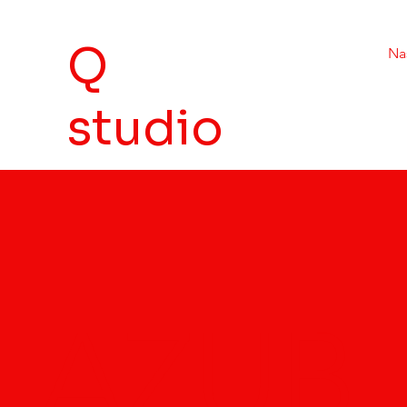
Q
Na
studio
AZUB