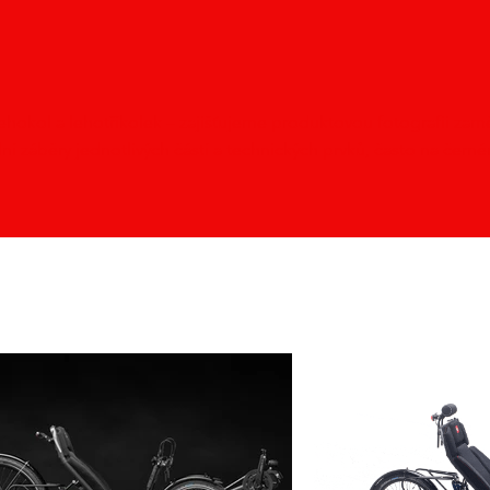
lehokol a lehotříkolek – zajišťujeme produktovou fotografii z
lní záběry jednotlivých částí a technických prvků, často na čern